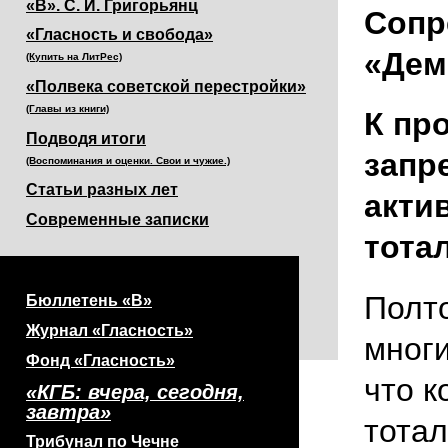
«В». С. И. Григорьянц
Сопр
«Гласность и свобода»
«Дем
(Купить на ЛитРес)
«Полвека советской перестройки»
(Главы из книги)
К пр
Подводя итоги
запр
(Воспоминания и оценки. Свои и чужие.)
Статьи разных лет
акти
Современные записки
тота
Полто
Бюллетень «В»
Журнал «Гласность»
многи
Фонд «Гласность»
что к
«КГБ: вчера, сегодня,
завтра»
тота
Трибунал по Чечне