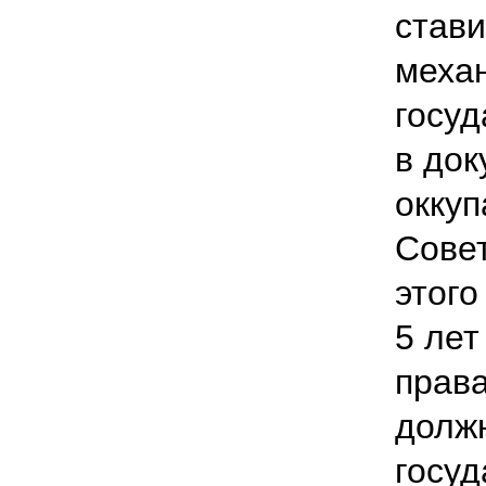
стави
меха
госуд
в до
оккуп
Совет
этого
5 лет
прав
должн
госуд