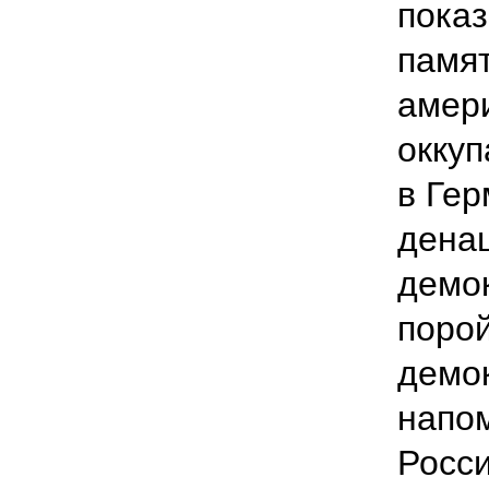
показ
памя
амер
оккуп
в Гер
дена
демок
порой
демо
напом
Росси