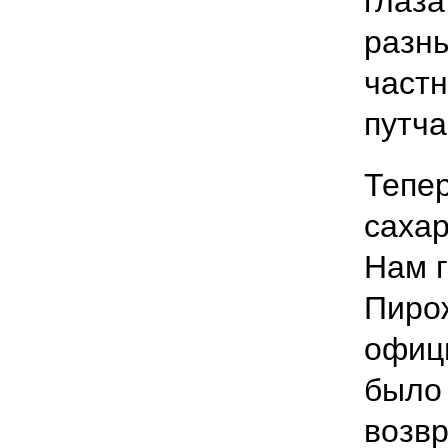
глаза
разны
частн
путча
Тепер
сахар
Нам г
Пирож
офици
было 
возв