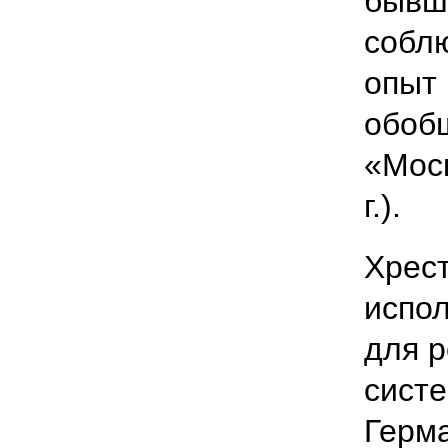
бывше
соблю
опыт 
обоб
«Мос
г.).
Хрес
испол
для 
сист
Герм