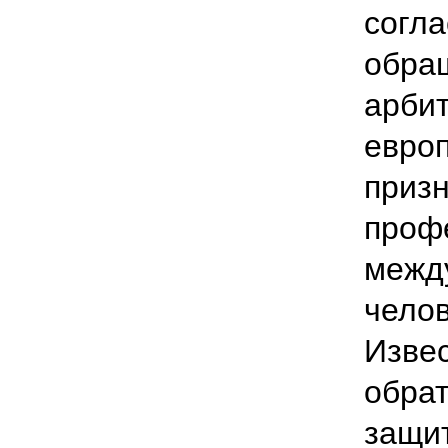
согла
обра
арбит
европ
призн
проф
межд
челов
Извес
обрат
защит