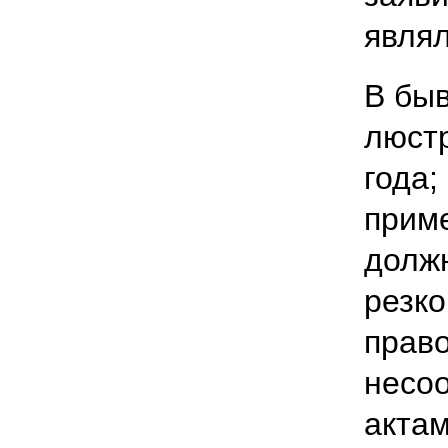
являл
В бы
люстр
года;
прим
должн
резко
право
несо
актам