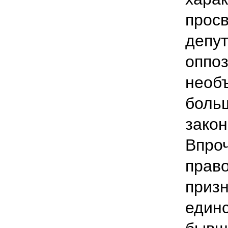
прос
депут
оппоз
необъ
больш
закон
Впро
прав
призн
единс