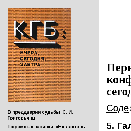
Пер
конф
сего
Соде
В преддверии судьбы. С. И.
Григорьянц
5. Г
Тюремные записки, «Бюллетень