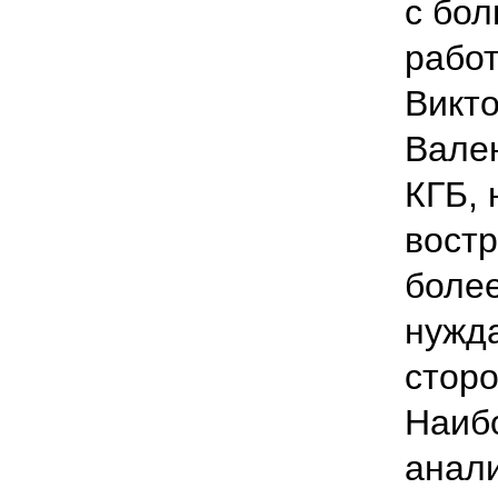
с бо
рабо
Викто
Вале
КГБ, 
вост
более
нужд
сторо
Наиб
анали