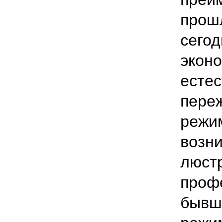
прош
сегод
эконо
естес
пере
режи
возн
люст
проф
бывши