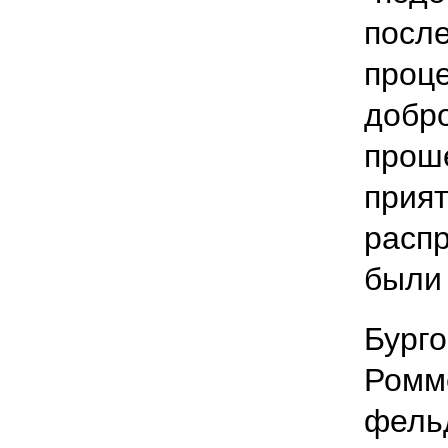
посл
проце
добро
проше
прият
расп
были
Бурго
Ромме
фель