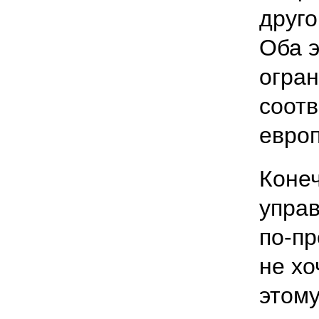
друг
Оба 
огра
соот
евро
Конеч
управ
по-пр
не хо
этому