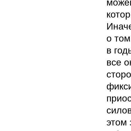
можем
котор
Иначе
о том
в год
все о
стор
фикс
прио
силов
этом 