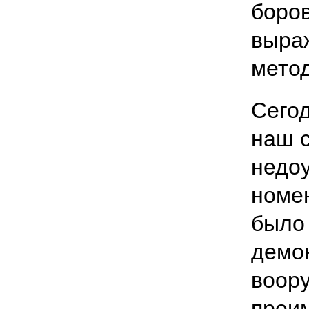
боров
выра
мето
Сего
наш 
недо
номен
было
демо
воору
преи