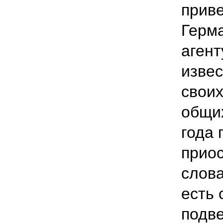
приве
Герм
агент
извес
своих
общих
года 
приос
слова
есть 
подв