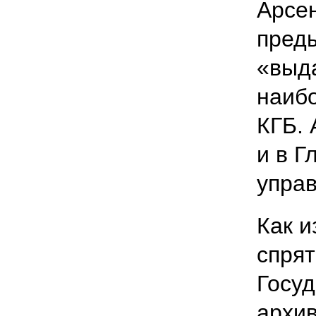
Арсен
пред
«выда
наиб
КГБ. 
и в 
упра
Как и
спрят
Госуд
архив