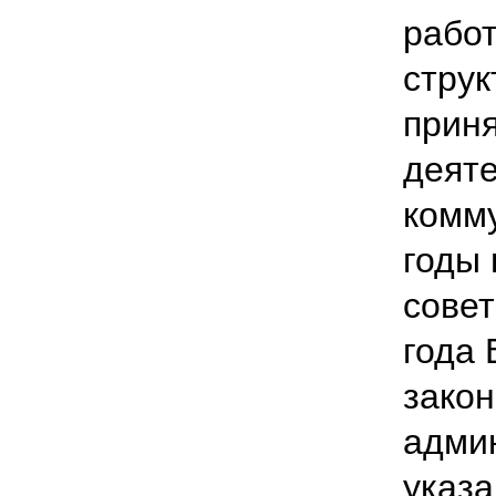
работ
струк
приня
деят
комму
годы 
совет
года
закон
адми
указа