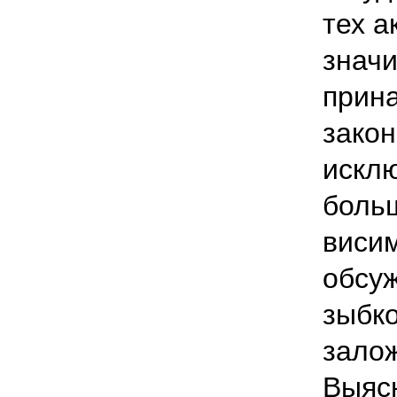
тех а
значи
прина
закон
искл
больш
виси
обсу
зыбко
залож
Выясн