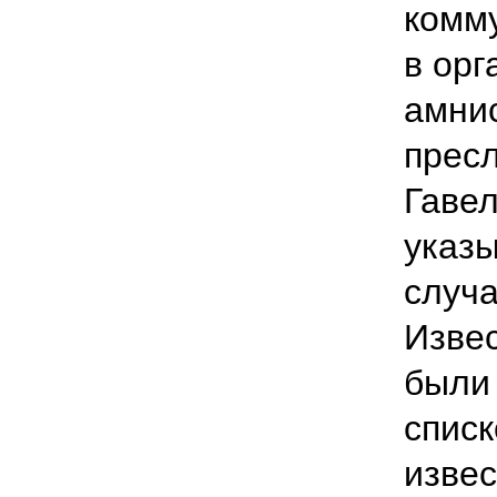
комм
в ор
амнис
пресл
Гавел
указы
случа
Извес
были
списк
извес