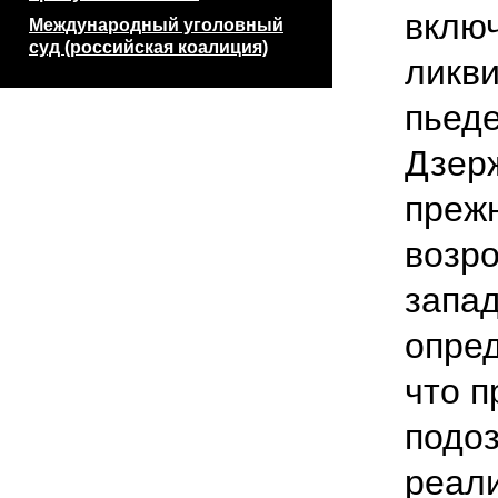
включ
Международный уголовный
суд (российская коалиция)
ликви
пьед
Дзерж
прежн
возро
запа
опред
что п
подо
реал