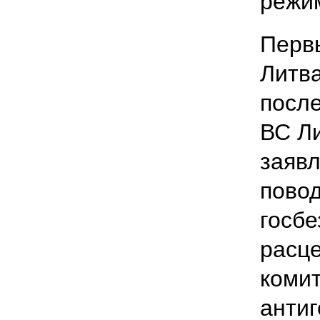
режи
Первы
Литва
после
ВС Л
заявл
пово
госбе
расце
комит
антиг