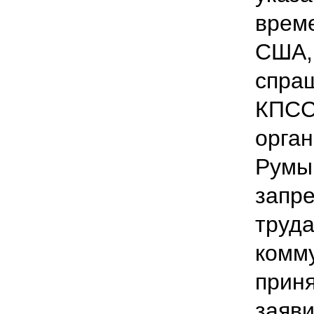
време
США, 
спра
КПСС
орган
Румы
запр
труда
комму
приня
заяви