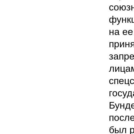
союзн
функц
на ее
прин
запр
лицам
спец
госу
Бунде
после
был р