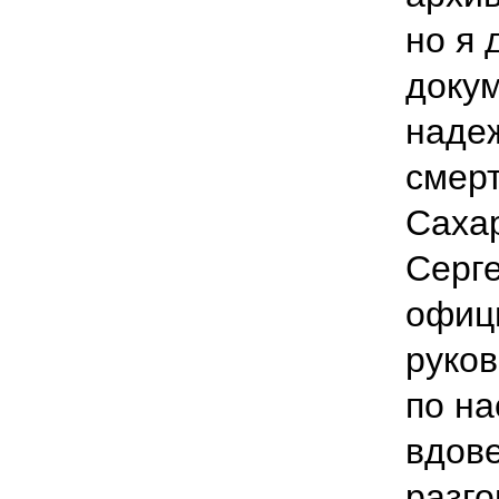
но я 
докум
надеж
смер
Сахар
Серг
офиц
руков
по на
вдове
разго