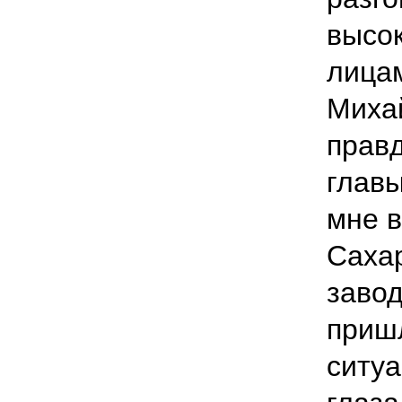
высо
лицам
Миха
правд
главы
мне в
Саха
завод
пришл
ситуа