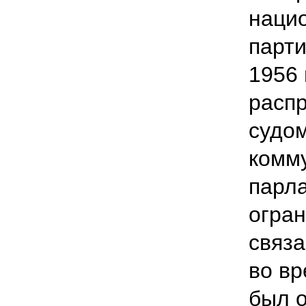
наци
парти
1956 
расп
судом
комму
парла
огран
связ
во вр
был о