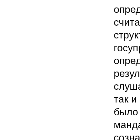
опред
счита
струк
госуп
опред
резул
слуша
так и
было
манда
созна