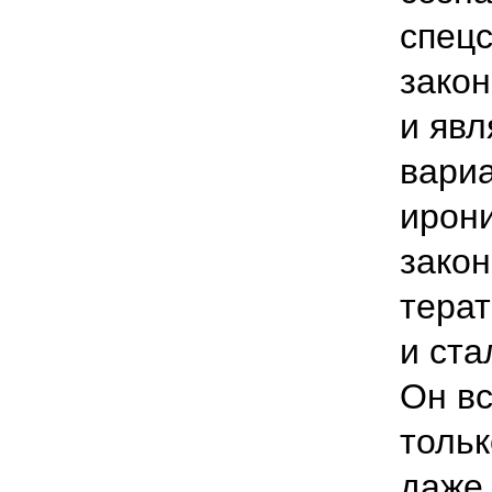
спецс
закон
и явл
вариа
ирони
закон
терат
и ста
Он в
тольк
даже 