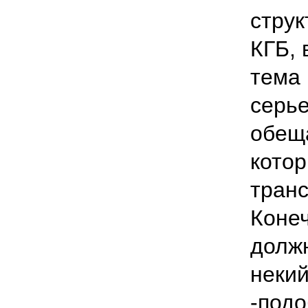
стру
КГБ, 
тема 
серье
обещ
котор
тран
Конеч
должн
неки
-под