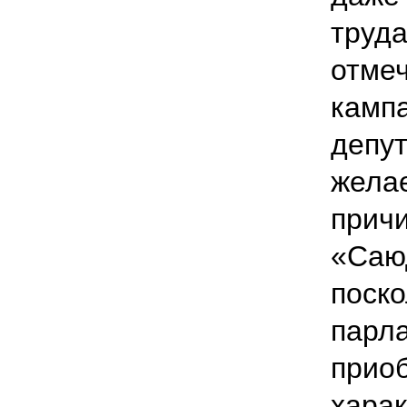
труда
отмеч
камп
депут
желае
причи
«Саю
поско
парл
приоб
харак