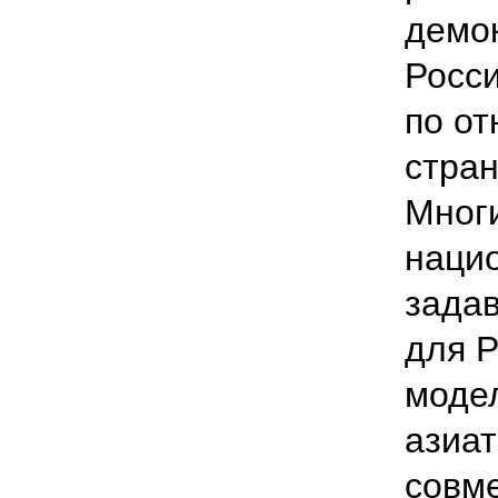
демок
Росс
по от
стран
Многи
наци
задав
для Р
модел
азиат
совм