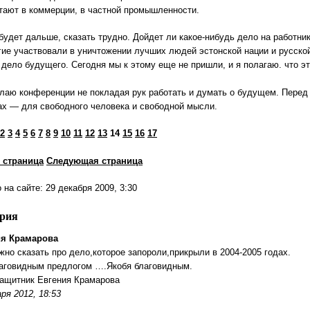
тают в коммерции, в частной промышленности.
 будет дальше, сказать трудно. Дойдет ли какое-нибудь дело на работни
ие участвовали в уничтожении лучших людей эстонской нации и русской
о дело будущего. Сегодня мы к этому еще не пришли, и я полагаю. что э
лаю конференции не покладая рук работать и думать о будущем. Перед 
ах — для свободного человека и свободной мысли.
2
3
4
5
6
7
8
9
10
11
12
13
14
15
16
17
 страница
Следующая страница
на сайте: 29 декабря 2009, 3:30
ария
ия Крамарова
жно сказать про дело,которое запороли,прикрыли в 2004-2005 годах.
аговидным предлогом ….Якобя благовидным.
ащитник Евгения Крамарова
ря 2012, 18:53