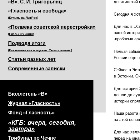
«В». С. И. Григорьянц
десятилетий 
«Гласность и свобода»
Сегодня я хо
(Купить на ЛитРес)
Для нас в Эс
«Полвека советской перестройки»
нашей истори
(Главы из книги)
-проблема арх
Подводя итоги
(Воспоминания и оценки. Свои и чужие.)
Нельзя забыва
России еще н
Статьи разных лет
Современные записки
Сейчас в Эст
в Эстонии. О
Для истории 
Бюллетень «В»
дошли до суд
истории спря
Журнал «Гласность»
Фонд «Гласность»
Наша работа 
на этой осно
«КГБ: вчера, сегодня,
завтра»
Для нас явля
Трибунал по Чечне
перед начина