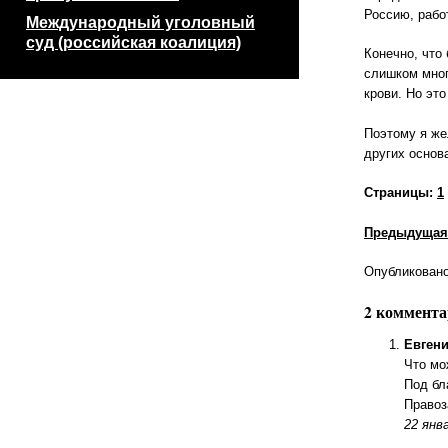
Россию, рабо
Международный уголовный
суд (российская коалиция)
Конечно, что
слишком мног
крови. Но эт
Поэтому я же
других основ
Страницы:
1
Предыдущая
Опубликовано 
2 коммент
Евген
Что мо
Под бл
Правоз
22 янва