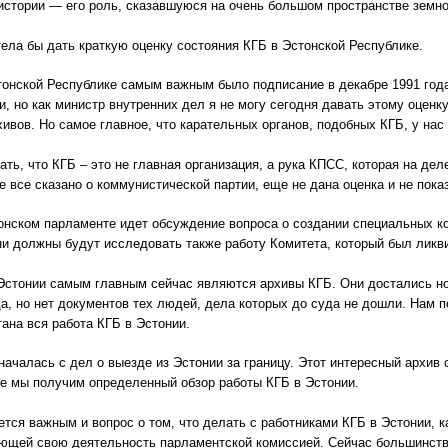
истории — его роль, сказавшуюся на очень большом пространстве земно
тела бы дать краткую оценку состояния КГБ в Эстонской Республике.
тонской Республике самым важным было подписание в декабре 1991 года 
и, но как министр внутренних дел я не могу сегодня давать этому оцен
ивов. Но самое главное, что карательных органов, подобных КГБ, у нас 
ть, что КГБ – это не главная организация, а рука КПСС, которая на дел
е все сказано о коммунистической партии, еще не дана оценка и не пока
онском парламенте идет обсуждение вопроса о создании специальных ко
ни должны будут исследовать также работу Комитета, который был ликв
Эстонии самым главным сейчас являются архивы КГБ. Они достались нов
а, но нет документов тех людей, дела которых до суда не дошли. Нам по
тана вся работа КГБ в Эстонии.
началась с дел о выезде из Эстонии за границу. Этот интересный архив с
ве мы получим определенный обзор работы КГБ в Эстонии.
ется важным и вопрос о том, что делать с работниками КГБ в Эстонии, к
ющей свою деятельность парламентской комиссией. Сейчас большинство