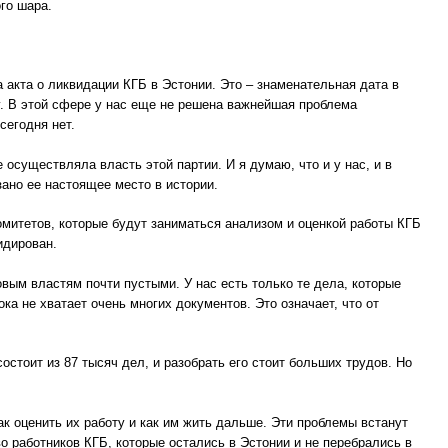
го шара.
акта о ликвидации КГБ в Эстонии. Это – знаменательная дата в
ку. В этой сфере у нас еще не решена важнейшая проблема
сегодня нет.
е осуществляла власть этой партии. И я думаю, что и у нас, и в
зано ее настоящее место в истории.
митетов, которые будут заниматься анализом и оценкой работы КГБ
идирован.
ым властям почти пустыми. У нас есть только те дела, которые
ка не хватает очень многих документов. Это означает, что от
остоит из 87 тысяч дел, и разобрать его стоит больших трудов. Но
ак оценить их работу и как им жить дальше. Эти проблемы встанут
 работников КГБ, которые остались в Эстонии и не перебрались в