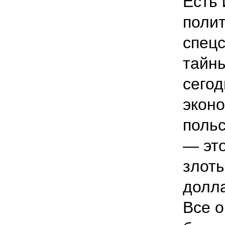
Есть 
полит
спец
тайн
сегод
эконо
поль
— эт
злот
долла
Все о