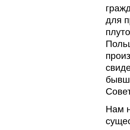
граж
для 
плуто
Поль
произ
свиде
бывш
Совет
Нам н
суще