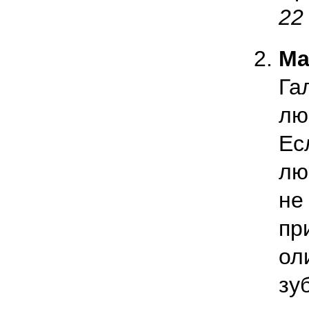
22
Ма
Га
лю
Ес
лю
не
пр
ол
зу