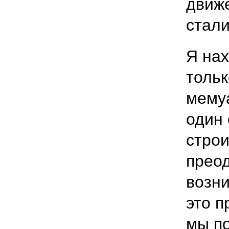
движ
стали
Я нах
тольк
мемуа
один 
строи
преод
возни
это 
мы по