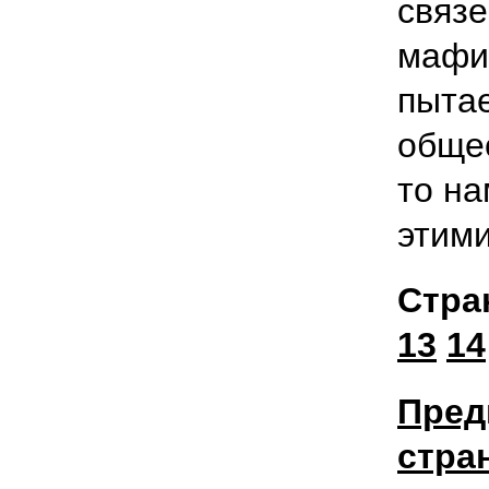
связе
мафи
пыта
общес
то на
этим
Стра
13
14
Пред
стра