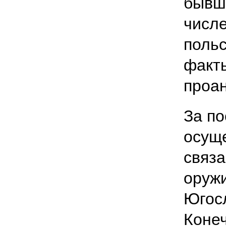
бывши
числ
польс
факт
проа
За по
осущ
связа
оружи
Югос
Конеч