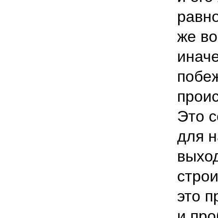
равн
же во
иначе
побе
проис
Это с
для н
выход
строи
это п
и про