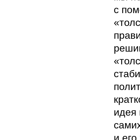
с по
«толс
прави
реши
«толс
стаби
полит
кратк
идея
самих
и его