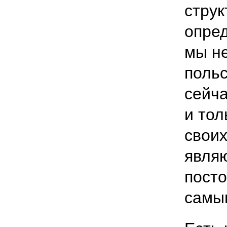
струк
опред
мы не
польс
сейча
и тол
своих
явля
посто
самы