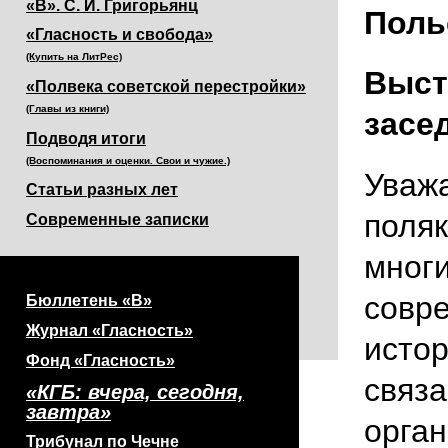
«В». С. И. Григорьянц
Поль
«Гласность и свобода»
(Купить на ЛитРес)
Выст
«Полвека советской перестройки»
(Главы из книги)
засе
Подводя итоги
(Воспоминания и оценки. Свои и чужие.)
Уваж
Статьи разных лет
поляк
Современные записки
многи
совр
Бюллетень «В»
Журнал «Гласность»
истор
Фонд «Гласность»
связа
«КГБ: вчера, сегодня,
завтра»
орган
Трибунал по Чечне