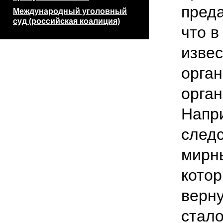
пред
Международный уголовный
суд (российская коалиция)
что в
извес
орган
орга
Напр
следс
мирн
котор
верну
стало