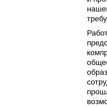
нашей
требу
Рабо
предс
комп
общес
образ
сотру
прош
возм