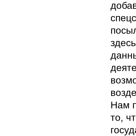
добав
спецс
посыл
здес
данн
деяте
возм
возде
Нам п
то, ч
госуд