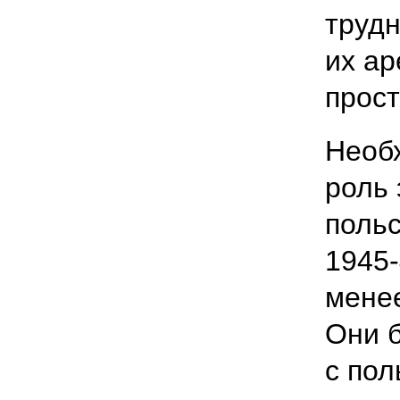
трудн
их ар
прост
Необ
роль 
польс
1945-
менее
Они 
с пол