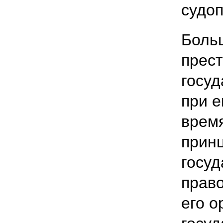
судоп
Боль
прес
госуд
при е
время
принц
госу
право
его о