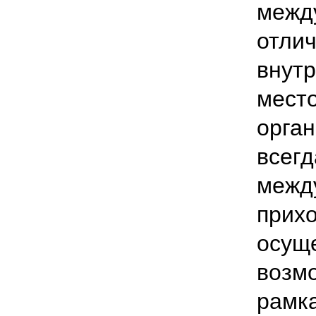
межд
отлич
внутр
место
орган
всегд
межд
прихо
осуще
возм
рамк