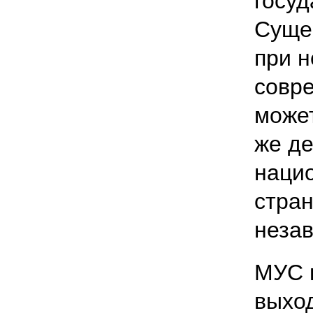
госуд
Суще
при 
совр
может
же д
наци
стран
незав
МУС 
выход