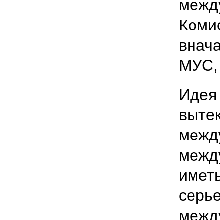
межд
Коми
внача
МУС, 
Идея
вытек
межд
межд
иметь
серь
межд