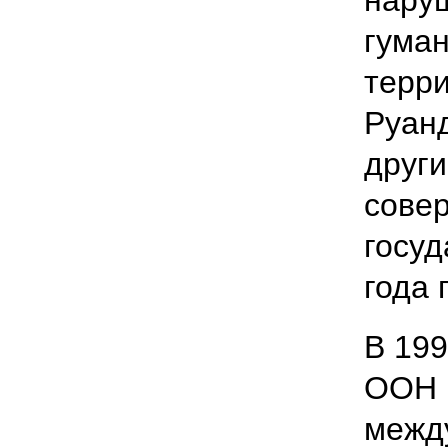
гуман
терри
Руанд
друг
сове
госуд
года 
В 199
ООН 
межд