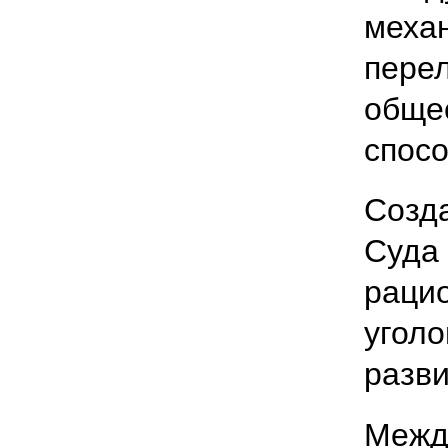
механ
перел
общес
спосо
Созд
Суда 
раци
уголо
разв
Межд