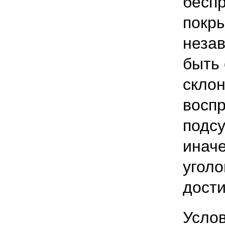
беспр
покр
неза
быть
склон
восп
подс
инач
уголо
дости
Усло