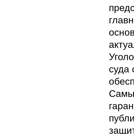
предс
глав
осно
акту
Уголо
суда 
обесп
Самы
гаран
публи
защит