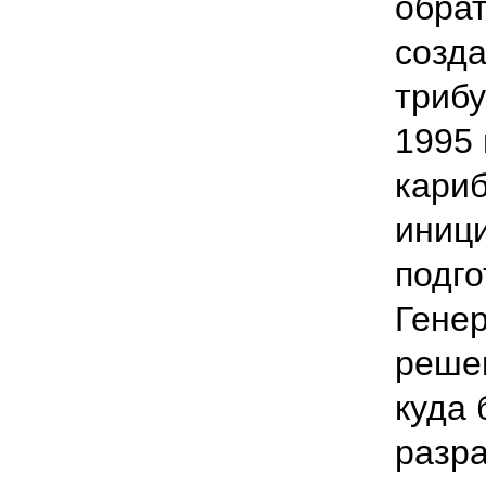
обра
созд
трибу
1995 
кариб
иниц
подго
Гене
решен
куда 
разр