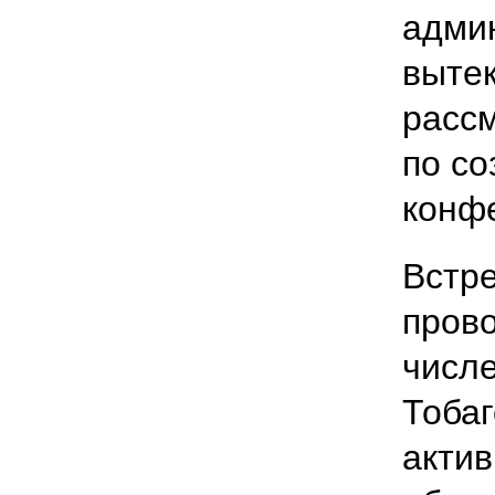
админ
вытек
расс
по с
конф
Встр
прово
числе
Тобаг
актив