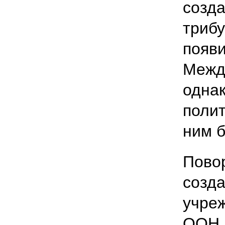
созда
трибу
появи
Межд
одна
поли
ним 
Пово
созда
учре
ООН 