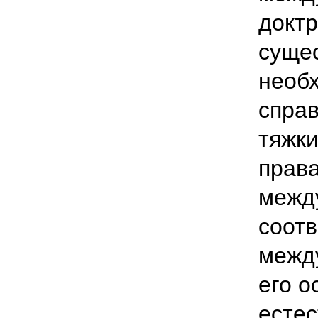
докт
сущес
необ
спра
тяжк
прав
межд
соот
межд
его о
естес