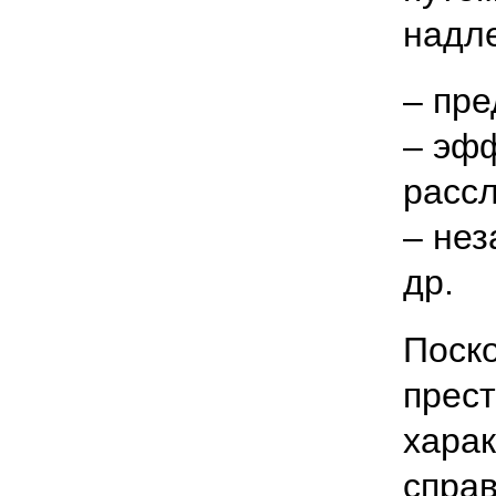
надл
– пре
– эф
расс
– нез
др.
Поск
прест
харак
спра