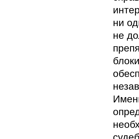
интер
ни о
не д
препя
блок
обес
незав
Имен
опред
необ
судеб