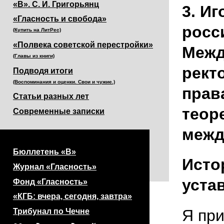
«В». С. И. Григорьянц
3. И
«Гласность и свобода»
росс
(Купить на ЛитРес)
«Полвека советской перестройки»
Межд
(Главы из книги)
рект
Подводя итоги
(Воспоминания и оценки. Свои и чужие.)
прав
Статьи разных лет
теор
Современные записки
межд
Бюллетень «В»
Исто
Журнал «Гласность»
устав
Фонд «Гласность»
«КГБ: вчера, сегодня, завтра»
Я при
Трибунал по Чечне