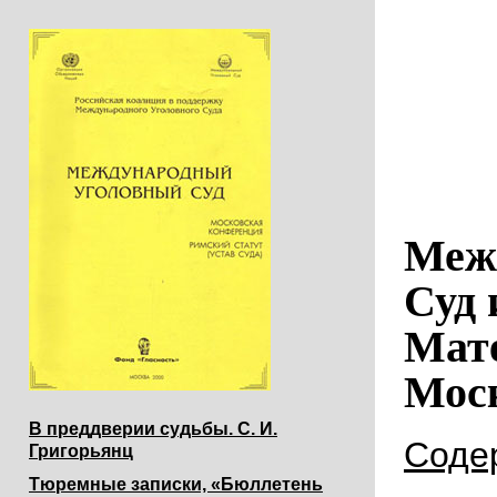
Меж
Суд 
Мат
Моск
В преддверии судьбы. С. И.
Соде
Григорьянц
Тюремные записки, «Бюллетень