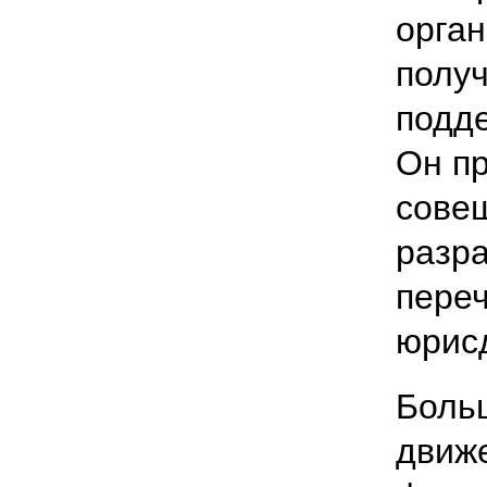
орган
полу
подд
Он пр
сове
разра
пере
юрис
Боль
движ