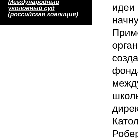
Международный
идеи 
уголовный суд
(российская коалиция)
начну
Прим
орга
созд
фонд
межд
школ
дире
Катол
Робер