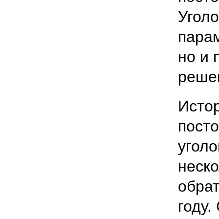
Уголо
парам
но и 
решен
Истор
пост
угол
неск
обрат
году.