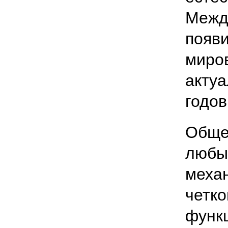
Межд
появи
миров
актуа
годов
Обще
любых
механ
четко
функ