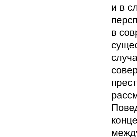
и в с
персп
в сов
сущес
случа
сове
прес
рассм
Повед
конце
межд