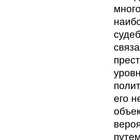
много
наиб
судеб
связ
прес
уров
полит
его н
объек
веро
путем