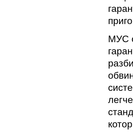
гаран
приг
МУС 
гаран
разби
обви
сист
легч
станд
кото