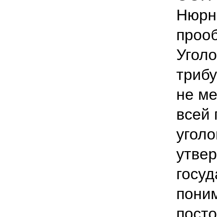
Нюрн
проо
Уголо
трибу
не ме
всей
угол
утвер
госуд
пони
пост