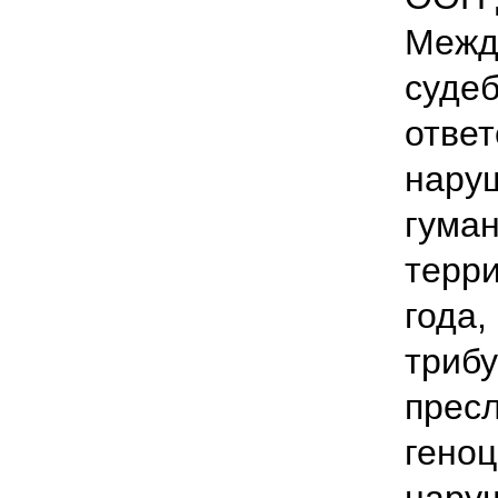
Межд
судеб
ответ
нару
гуман
терр
года,
трибу
пресл
геноц
нару