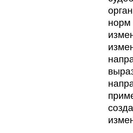
орган
норм 
измен
изме
напра
выра
напр
приме
созд
изме