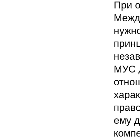
При 
Межд
нужно
прин
незав
МУС 
отнош
харак
право
ему д
комп