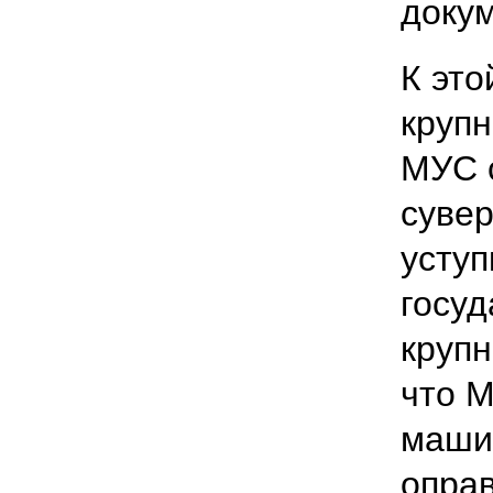
докум
К эт
крупн
МУС 
сувер
уступ
госуд
крупн
что 
маши
опра