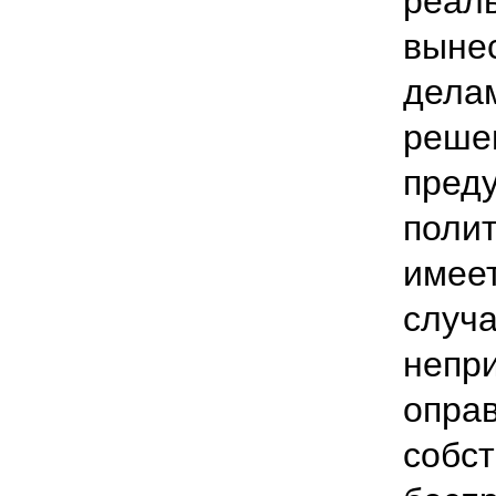
реал
выне
дела
реше
преду
поли
имеет
случ
непри
опра
собст