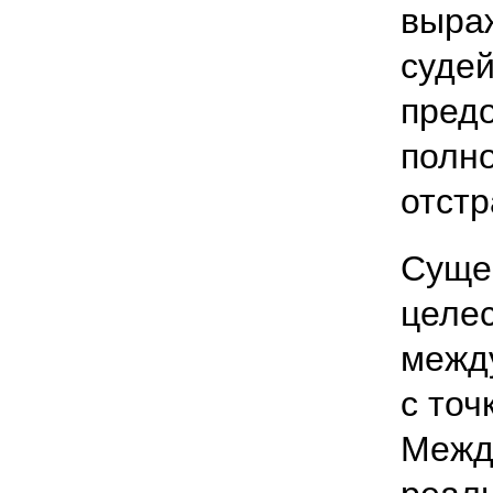
выраж
судей
предо
полн
отстр
Суще
целе
межд
с точ
Межд