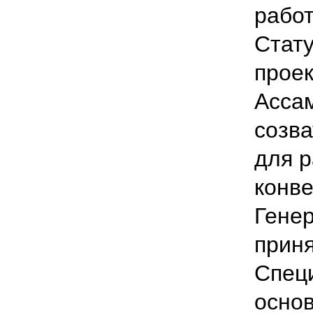
работ
Стат
проек
Асса
созв
для р
конве
Гене
прин
Спец
основ