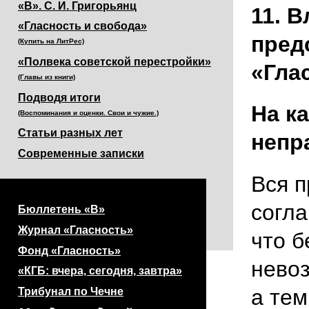
«В». С. И. Григорьянц
11. 
«Гласность и свобода»
пред
(Купить на ЛитРес)
«Полвека советской перестройки»
«Гла
(Главы из книги)
Подводя итоги
На к
(Воспоминания и оценки. Свои и чужие.)
Статьи разных лет
непр
Современные записки
Вся 
согла
Бюллетень «В»
Журнал «Гласность»
что б
Фонд «Гласность»
нево
«КГБ: вчера, сегодня, завтра»
а тем
Трибунал по Чечне