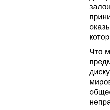
залож
прин
оказы
котор
Что м
пред
диску
миро
общес
непр