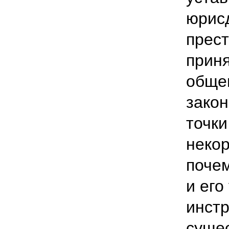
юрис
прест
приня
обще
закон
точки
некор
почем
и его
инст
суще