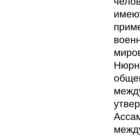
челов
имеют
приме
военн
миро
Нюрнб
обще
между
утве
Асса
межд