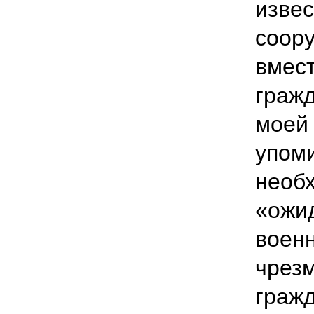
извес
соору
вмест
гражд
моей 
упом
необх
«ожи
воен
чрез
гражд