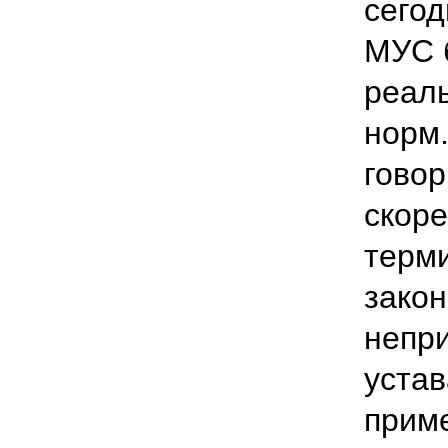
сегод
МУС б
реал
норм.
говор
скоре
терм
закон
непр
устав
прим