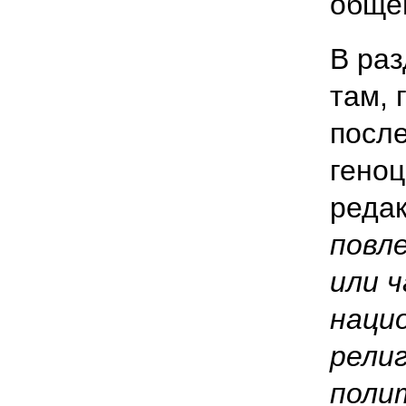
обще
В раз
там, 
после
геноц
реда
повл
или ч
наци
религ
поли