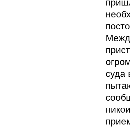
приш
необ
пост
Межд
прист
огром
суда 
пыта
сообщ
никои
прие