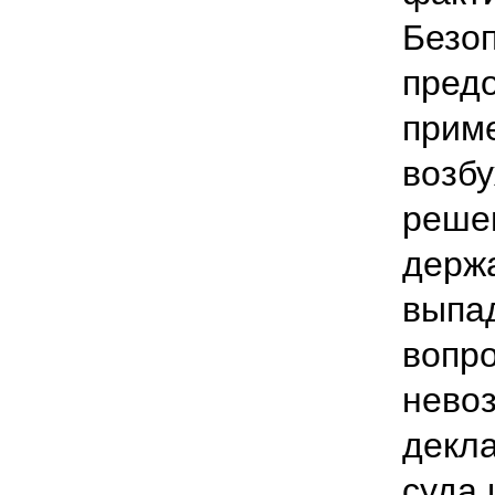
Безо
предо
приме
возбу
решен
держа
выпад
вопр
нево
декл
суда 