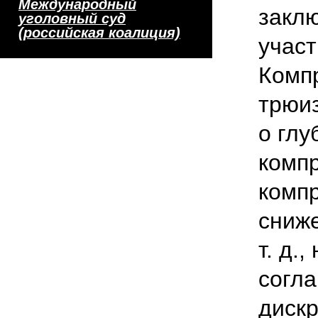
Международный
закл
уголовный суд
(российская коалиция)
участ
Комп
трюиз
о глу
компр
компр
сниж
т. д.
согла
дискр