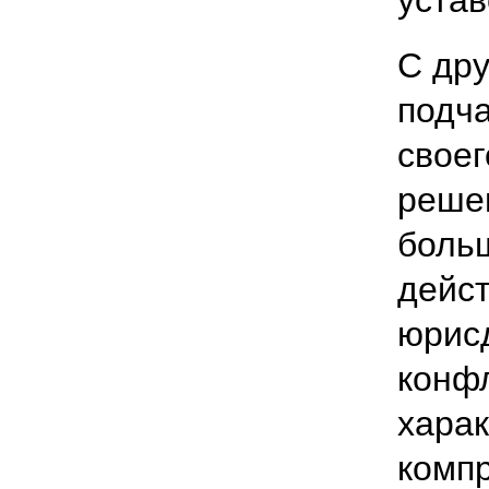
С дру
подча
своег
реше
боль
дейст
юрис
конф
харак
комп