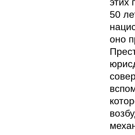
этих 
50 ле
нацис
оно п
Прес
юрис
совер
вспом
котор
возбу
меха