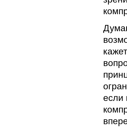
комп
Думаю
возм
кажет
вопр
принц
огран
если 
компр
впере