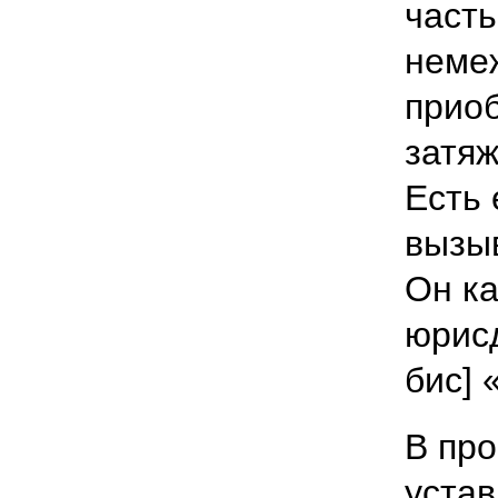
част
неме
прио
затяж
Есть 
вызы
Он ка
юрисд
бис] 
В про
устав