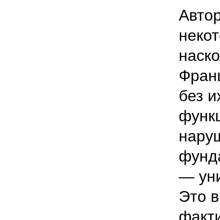
Автор
неко
наско
Франц
без и
функц
нару
фунд
— ун
Это в
факт