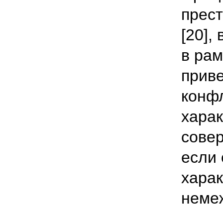
прест
[20],
в рам
прив
конф
хара
совер
если 
харак
неме