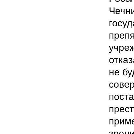
Чечни
госуд
препя
учреж
отказ
не бу
сове
пост
прест
приме
зрени