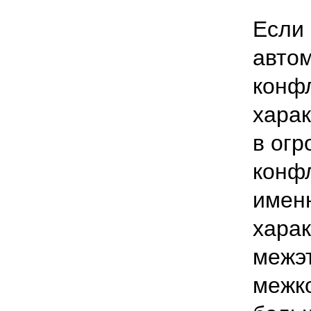
Если
автом
конф
харак
в огр
конфл
именн
хара
межэт
межк