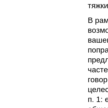
тяжки
В ра
возм
ваше
попра
пред
часте
говор
целес
п. 1: