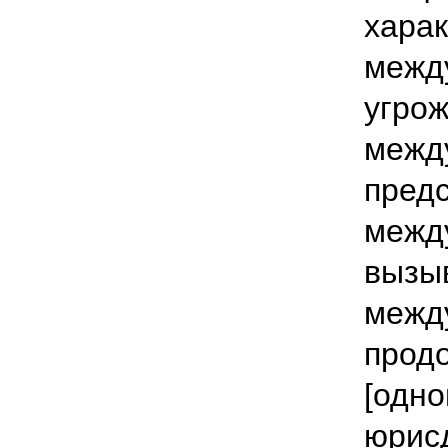
харак
межд
угрож
между
предс
межд
вызыв
межд
прод
[одно
юрис