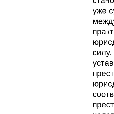
стан
уже 
межд
практ
юрис
силу.
устав
прест
юрисд
соотв
прест