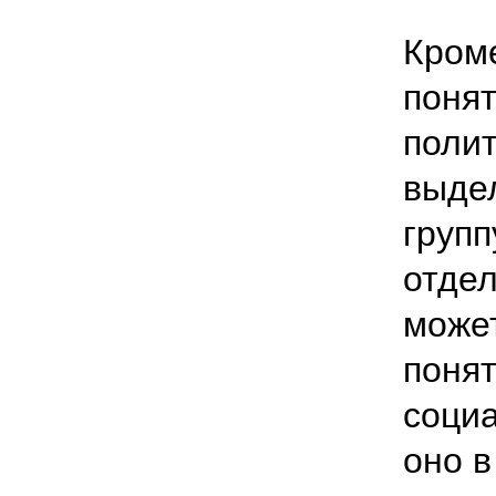
Кроме
понят
полит
выде
групп
отдел
может
понят
социа
оно в