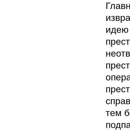
Главн
извра
идею
прес
неот
прест
опера
прес
справ
тем б
подп