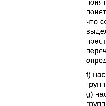
поня
понят
что с
выдел
прест
переч
опред
f) на
групп
g) на
групп