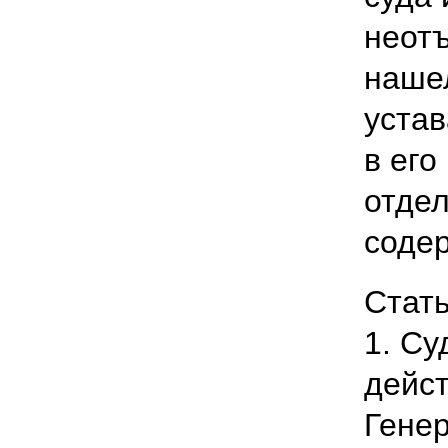
неотъ
нашел
устав
в его
отде
соде
Стать
1. Су
дейст
Гене