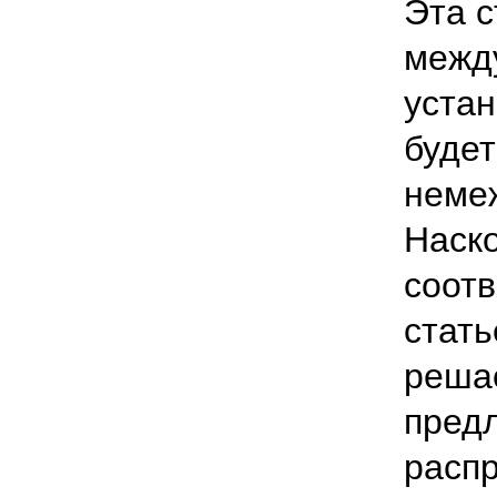
Эта с
межд
устан
буде
неме
Наско
соот
стать
реша
пред
расп