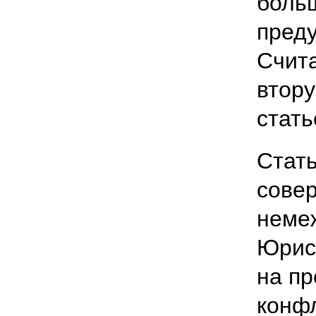
боль
преду
Счит
втор
стать
Стать
сове
неме
Юрис
на пр
конф