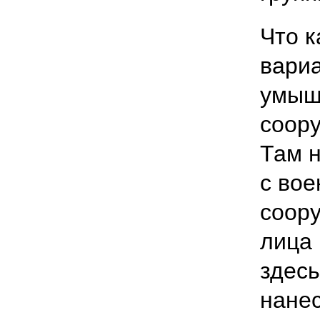
Что к
вариа
умыш
соору
Там н
с вое
соору
лица 
здесь
нанес