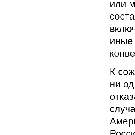
или 
соста
включ
иные
конве
К сож
ни од
отказ
случ
Амер
Росс