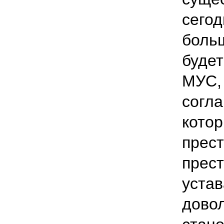
сего
больш
будет
МУС,
согла
котор
прест
прест
устав
дово