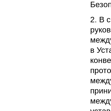
Безо
2. В 
руков
межд
в Уст
конве
прото
межд
прин
межд
устав