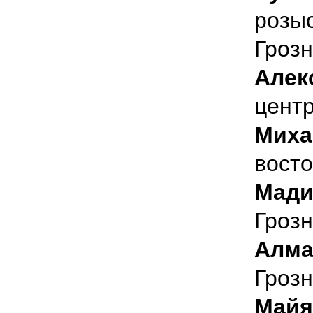
розыс
Гроз
Алек
цент
Миха
вост
Мади
Грозн
Алма
Грозн
Майя