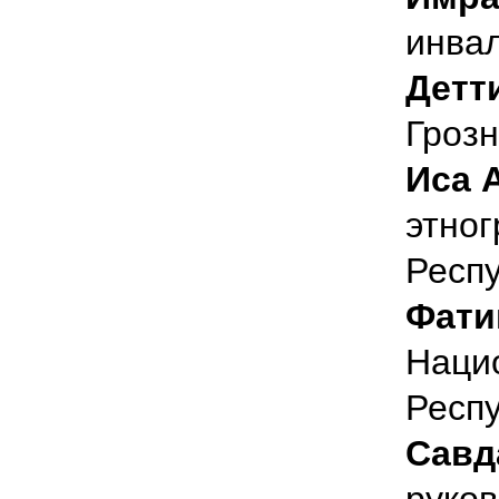
инвал
Детт
Гроз
Иса 
этног
Респ
Фати
Наци
Респ
Савд
руков