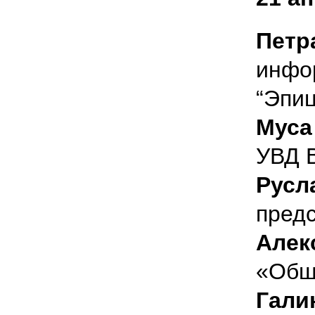
Петр
инфо
“Эпиц
Муса
УВД В
Русл
пред
Алек
«Общ
Гали