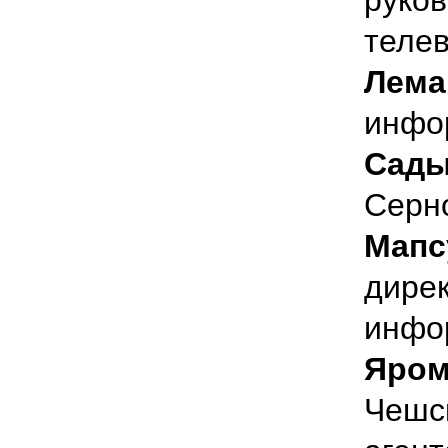
теле
Лема
инфо
Сады
Серн
Мапс
дирек
инфо
Яром
Чешск