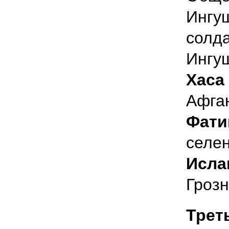
Ингу
солда
Ингу
Хаса
Афга
Фати
селе
Исла
Грозн
Трет