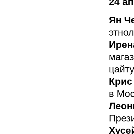
24 а
Ян Ч
этнол
Ирен
магаз
цайту
Крис
в Мос
Леон
Прези
Хусе