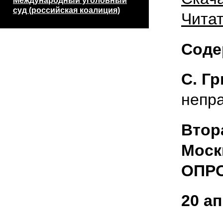
Международный уголовный
суд (российская коалиция)
Читат
Соде
С. Г
непр
Втор
Моск
ОПР
20 а