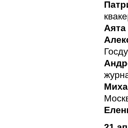
Патр
кваке
Аята
Алек
Госд
Андр
журна
Миха
Моск
Елен
21 а