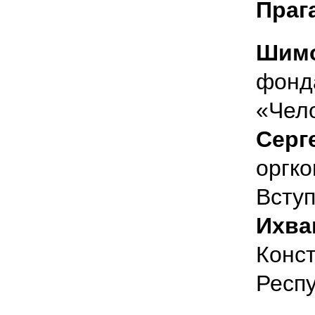
Прага
Шимо
фонд
«Чело
Серг
оргко
Всту
Ихва
Конст
Респ