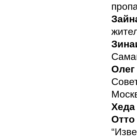
проп
Зайн
жите
Зина
Сама
Олег
Совет
Моск
Хеда
Отто
“Изве