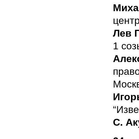
Миха
цент
Лев 
1 соз
Алек
прав
Моск
Игор
“Изве
С. Ак