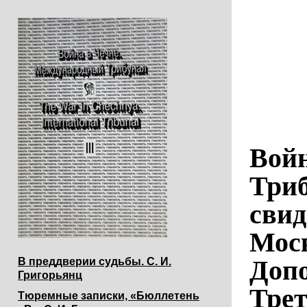
Вой
Триб
свид
Моск
Доп
В преддверии судьбы. С. И.
Григорьянц
Трет
Тюремные записки, «Бюллетень