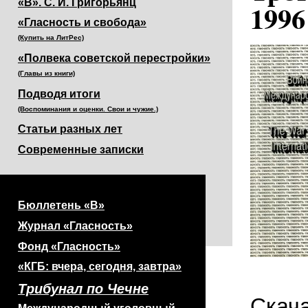
«В». С. И. Григорьянц
1996
«Гласность и свобода»
(Купить на ЛитРес)
«Полвека советской перестройки»
(Главы из книги)
Подводя итоги
(Воспоминания и оценки. Свои и чужие.)
Статьи разных лет
Современные записки
Бюллетень «В»
Журнал «Гласность»
Фонд «Гласность»
«КГБ: вчера, сегодня, завтра»
Трибунал по Чечне
Скача