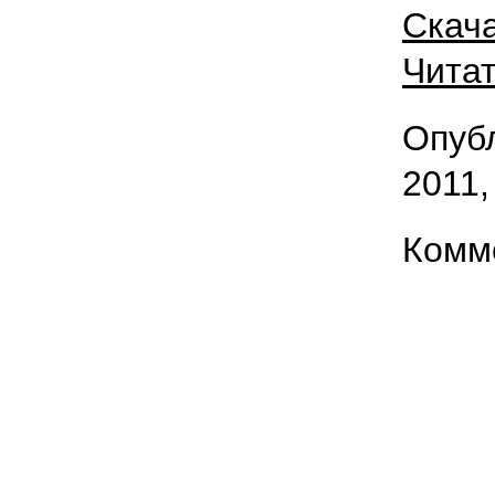
Скача
Читат
Опубл
2011,
Комм