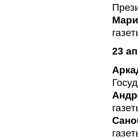
Прези
Мари
газет
23 а
Арка
Госу
Андр
газет
Сано
газет