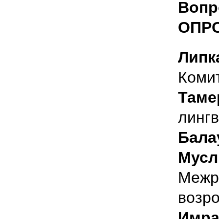
Вопр
ОПР
Липк
Коми
Таме
лингв
Бала
Мусл
Межр
возр
Имра