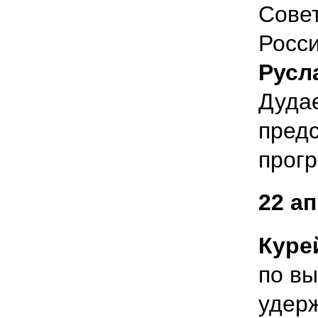
Сове
Росси
Русл
Дуда
пред
прогр
22 а
Куре
по в
удерж