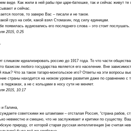
ем виде. Как жили в ней рабы при царе-батюшке, так и сейчас живут те
сывают и сейчас.
сается поэтов, то заверю Вас – писали и не такое.
такой груз на себя, какой взял Стомахин, под силу единицам.
бе появилась аудиозапись его последнего слова – это стоит послушать.
ля 2015, 0:25
а
ит слишком идеализировать россию до 1917 года. То что части общества
что базисом любого государства является его население. Вне зависимост
й язык? Что за такое татаро-монгольское иго? Ответы на эти вопросы вы
ние страны находится на низком уровне развития даже по сравнению с т.
и в пиджаках, а не с кольцами в носу сути не меняет.
ля 2015, 10:17
 и Галина,
суждаете советскими же штампами – отсталая Россия, “страна рабов, ст
ько невместно и смешно, что не заслуживает и критики по существу. Ва
бскую природу, от которой старая русская интеллигенция (не считая нев
культуре) была всё же свободна.