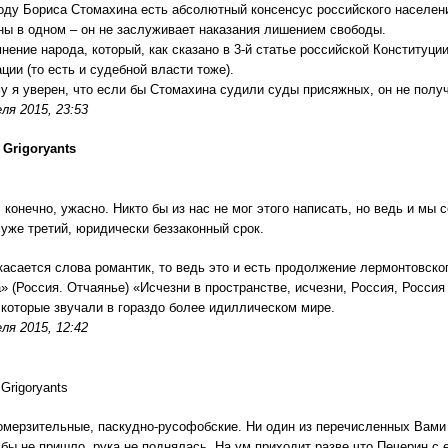
оду Бориса Стомахина есть абсолютный консенсус российского населения 
ны в одном – он не заслуживает наказания лишением свободы.
мнение народа, который, как сказано в 3-й статье российской Конституц
ции (то есть и судебной власти тоже).
у я уверен, что если бы Стомахина судили суды присяжных, он не получ
ля 2015, 23:53
 Grigoryants
, конечно, ужасно. Никто бы из нас не мог этого написать, но ведь и м
 уже третий, юридически беззаконный срок.
 касается слова романтик, то ведь это и есть продолжение лермонтовс
» (Россия. Отчаянье) «Исчезни в пространстве, исчезни, Россия, Росси
 которые звучали в гораздо более идиллическом мире.
ля 2015, 12:42
Grigoryants
омерзительные, паскудно-русофобские. Ни один из перечисленных Вами в
 бы не пришло, рука не поднялась. На ум приходит разве что Печерин с е