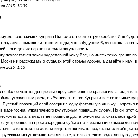
ля 2015, 16:35
й
ему же советскими? Куприна Вы тоже относите к русофобам? Или будете 
, жандармы применяли те же методы, что в будущем будут использовать 
ией – они до сих пор не потеряли актуальность.
огу похвастаться такой родословной как у Вас, но иметь точку зрения 
 Москве и рассуждать о судьбах этой страны удобно, а давайте к нам, 
ля 2015, 1:18
ю
о не более чем тенденциозные преувеличения по сравнению с тем, что н
 была утраченным раем, о чём писал тот же Куприн и все остальные ку
. Русский правящий слой совершил одну фатальную ошибку – утратил вл
 в виде гос-ва, управляемого культурным правящим слоем. Но он, этот 
ческой власти, а власть не проявила достаточной воли, оказалась дрябло
ов, устроенное на простонародном субстрате, чрезвычайно вырожденно
атым – этого тоже не хотели видеть и понимать представители обществ
я русскими могут называться лишь те, кто знает свою родословную досо