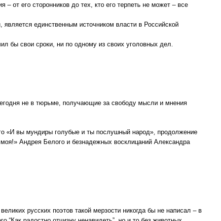
– от его сторонников до тех, кто его терпеть не может – все
ии, является единственным источником власти в Российской
ил бы свои сроки, ни по одному из своих уголовных дел.
ы сегодня не в тюрьме, получающие за свободу мысли и мнения
кого «И вы мундиры голубые и ты послушный народ», продолжение
я моя!» Андрея Белого и безнадежных восклицаний Александра
еликих русских поэтов такой мерзости никогда бы не написал – в
го “Как радостно отчизну ненавидеть”, но и то без животных