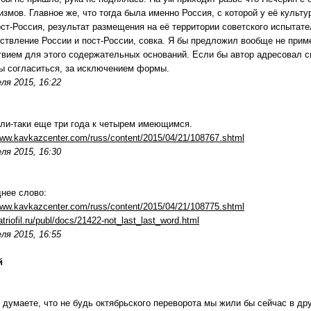
измов. Главное же, что тогда была именно Россия, с которой у её куль
ост-Россия, результат размещения на её территории советского испыта
ствление России и пост-России, совка. Я бы предложил вообще не приме
твием для этого содержательных оснований. Если бы автор адресовал св
ы согласиться, за исключением формы.
ля 2015, 16:22
ли-таки еще три года к четырем имеющимся.
www.kavkazcenter.com/russ/content/2015/04/21/108767.shtml
ля 2015, 16:30
нее слово:
www.kavkazcenter.com/russ/content/2015/04/21/108775.shtml
patriofil.ru/publ/docs/21422-not_last_last_word.html
ля 2015, 16:55
й
 думаете, что не будь октябрьского переворота мы жили бы сейчас в др