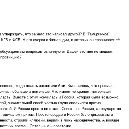
утверждать, что за него это написал другой? В “Гамбринусе”,
КГБ и ФСБ. А его очерки о Финляндии, в которых он сравнивает её
по обсуждаемым вопросам отличную от Вашей это мне не мешает.
в провинцию?
ачалось, когда власть захватили б-ки. Выяснилось, что прошлая
прины, побольше и поменьше. Что имеем не храним, потерявши
асть. Вместе с этим кончилась и Россия, которая была возможно
слой, значительной своей частью глупо ополчился против
ватой. И России просто не стало. Совок – не Россия, а государство
м, одичалом притом. Простонородье в России было диковатым и
енности, строили иллюзии, верили в ложь народничества. А вообще
ветских времён. Остальные – советские.