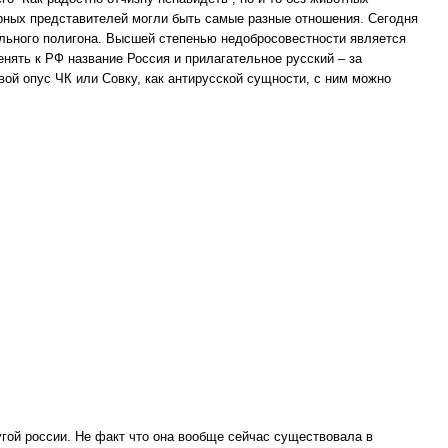
турных представителей могли быть самые разные отношения. Сегодня
тельного полигона. Высшей степенью недобросовестности является
нять к РФ название Россия и прилагательное русский – за
ой опус ЧК или Совку, как антирусской сущности, с ним можно
угой россии. Не факт что она вообще сейчас существовала в