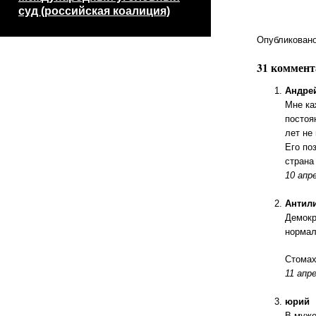
суд (российская коалиция)
Опубликовано 
31 коммен
Андре
Мне ка
постоя
лет не
Его по
страна
10 апре
Антил
Демокр
нормал
Стомах
11 апре
юрий
В муже