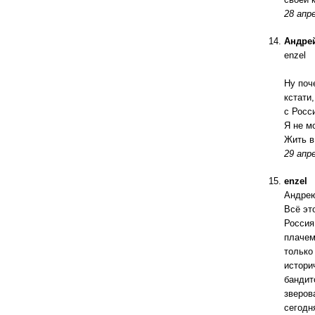
28 апре
Андре
enzel
Ну поч
кстати
с Росс
Я не м
Жить в
29 апре
enzel
Андре
Всё эт
Россия
плачем
только
истори
бандит
зверов
сегодн