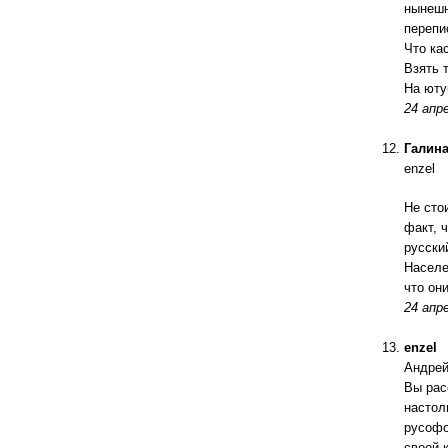
нынешн
перепи
Что ка
Взять 
На юту
24 апре
Галин
enzel
Не сто
факт, 
русски
Населе
что он
24 апре
enzel
Андрей
Вы рас
настол
русофо
своей 