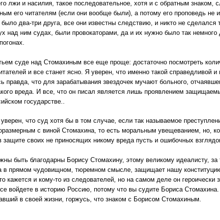
го лжи и насилия, такое последовательное, хотя и с обратным знаком,
ным его читателям (если они вообще были), а потому его проповедь не и
го было два-три друга, все они известны следствию, и никто не сделался
ух над ним судах, были провокаторами, да и их нужно было так немног
погонах.
етьем суде над Стомахиным все еще проще: достаточно посмотреть колич
итателей и все станет ясно. Я уверен, что именно такой справедливой 
ь правда, что для зарабатывания звездочек мучают больного, отчаявше
акого вреда. И все, что он писал является лишь проявлением защищаемы
сийском государстве..
я уверен, что суд хотя бы в том случае, если так называемое преступл
оразмерным с виной Стомахина, то есть моральным увещеванием, но, ко
в защите своих не приносящих никому вреда пусть и ошибочных взглядов
жны быть благодарны Борису Стомахину, этому великому идеалисту, за т
а в прямом чудовищном, тюремном смысле, защищает нашу конституцию. 
то кажется и кому-то из следователей, но на самом деле он героически
все войдете в историю Россию, потому что вы судите Бориса Стомахина. 
авший в своей жизни, горжусь, что знаком с Борисом Стомахиным.