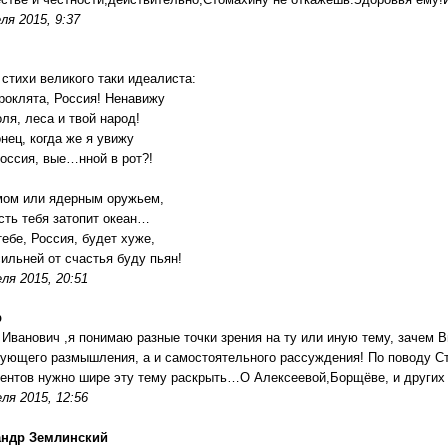
ля 2015, 9:37
и стихи великого таки идеалиста:
роклята, Россия! Ненавижу
оля, леса и твой народ!
онец, когда же я увижу
Россия, вые…нной в рот?!
ом или ядерным оружьем,
сть тебя затопит океан…
тебе, Россия, будет хуже,
сильней от счастья буду пьян!
ля 2015, 20:51
р
 Иванович ,я понимаю разные точки зрения на ту или иную тему, зачем 
ующего размышления, а и самостоятельного рассуждения! По поводу С
ентов нужно шире эту тему раскрыть…О Алексеевой,Борщёве, и других
ля 2015, 12:56
андр Землинский