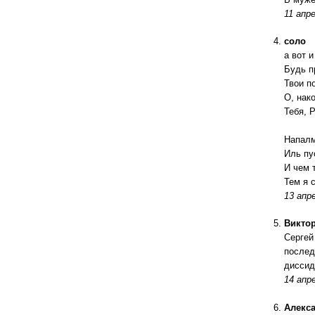
11 апре
соло
а вот 
Будь п
Твои п
О, нак
Тебя, 
Напалм
Иль пу
И чем 
Тем я 
13 апре
Викто
Сергей
послед
диссид
14 апре
Алекс