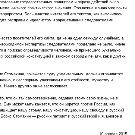
 следование государственным принципам и образу действий было
мела никакого практического значения. Стомахина я знаю уже почти
 террористом. Большинство читателей его текстов, как выяснилось
о для расправы с идеалистом и зарабатывания следователями
ество посетителей его сайта, да не на одну секунду случайных, а
и необходимой экспертизы следователями проделано не было, иначе
го в поисках справедливости человека, не принесшего буквально
х российской конституцией и законом свободы печати, как и других
ение Стомахина, покажется суду убедительным, должен ограничится
нечно, с бесспорным уважением к его стойкости, мужеству и
. Ничего другого он не заслуживает.
о, что он так самоотверженно, отдавая этому свою жизнь, не в
Ему может быть кажется, что он борется против России, как
 защищает нашу страну, нашу конституцию, нашу свободу и русский
Борис Стомахин — русский патриот и русский герой и я, многое и
10 апреля 2015