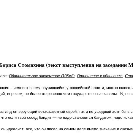
Бориса Стомахина (текст выступления на заседании Мо
ела:
Обвинительное заключение (108мб)
,
Отношение к обвинению
,
Ста
махин – человек всему научившийся у российской власти, можно сказать
й, впрочем, не более откровенно чем государственные каналы ТВ, но с 
взгляд он верующий ветхозаветный еврей, так и не ушедший хотя бы в св
 что если твой сосед бандит — не надо становится бандитом, надо искат
, он идеалист: все, что он писал на самом деле имело значение и оказы