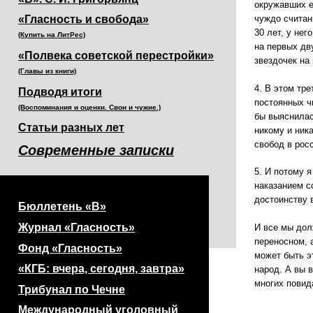
окружавших е
чуждо считан
«Гласность и свобода»
30 лет, у не
(Купить на ЛитРес)
на первых дв
«Полвека советской перестройки»
звездочек на 
(Главы из книги)
4. В этом тр
Подводя итоги
постоянных ч
(Воспоминания и оценки. Свои и чужие.)
бы выяснилас
Статьи разных лет
никому и ник
свобод в рос
Современные записки
5. И потому 
наказанием с
достоинству 
Бюллетень «В»
Журнал «Гласность»
И все мы дол
переносном, 
Фонд «Гласность»
может быть э
«КГБ: вчера, сегодня, завтра»
народ. А вы 
многих повид
Трибунал по Чечне
Международный уголовный