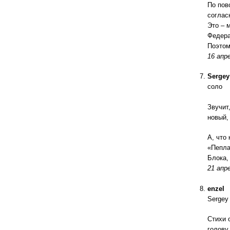
По пов
соглас
Это – 
Федера
Поэтом
16 апре
Sergey
соло
Звучит
новый,
А, что
«Пепла
Блока,
21 апре
enzel
Sergey 
Стихи 
голову