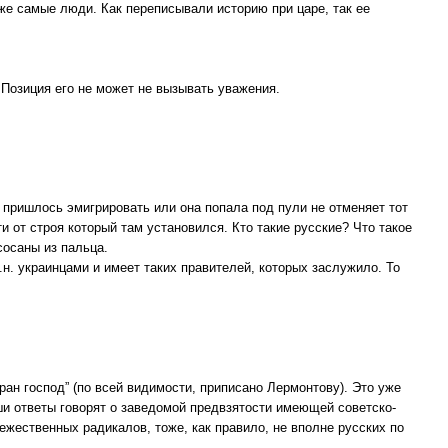
 же самые люди. Как переписывали историю при царе, так ее
 Позиция его не может не вызывать уважения.
 пришлось эмигрировать или она попала под пули не отменяет тот
и от строя который там установился. Кто такие русские? Что такое
сосаны из пальца.
н. украинцами и имеет таких правителей, которых заслужило. То
ран господ” (по всей видимости, приписано Лермонтову). Это уже
ши ответы говорят о заведомой предвзятости имеющей советско-
ежественных радикалов, тоже, как правило, не вполне русских по