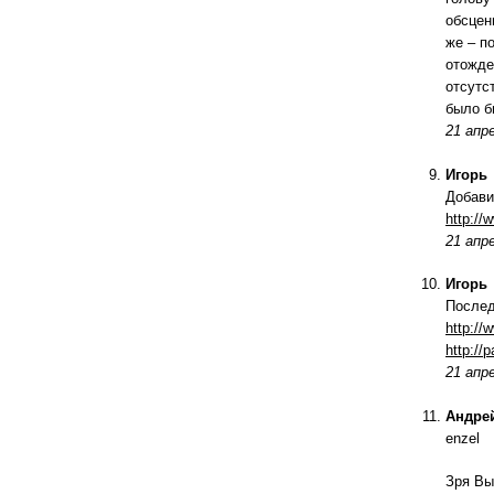
обсцен
же – п
отожде
отсутс
было б
21 апре
Игорь
Добави
http://
21 апре
Игорь
Послед
http://
http://
21 апре
Андре
enzel
Зря Вы