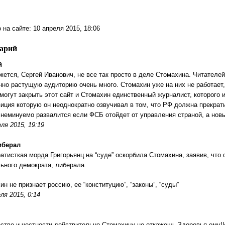
на сайте: 10 апреля 2015, 18:06
тарий
й
жется, Сергей Иванович, не все так просто в деле Стомахина. Читателе
нно растущую аудиторию очень много. Стомахин уже на них не работает,
 могут закрыть этот сайт и Стомахин единственный журналист, которого 
зиция которую он неоднократно озвучивал в том, что РФ должна прекрати
 неминуемо развалится если ФСБ отойдет от управления страной, а новы
ля 2015, 19:19
иберал
атисткая морда Григорьянц на “суде” оскорбила Стомахина, заявив, что 
ьного демократа, либерала.
ин не признает россию, ее “конституцию”, “законы”, “суды”
ля 2015, 0:14
стве и честности,действительно,Стомахину не откажешь.Здоровья ему!