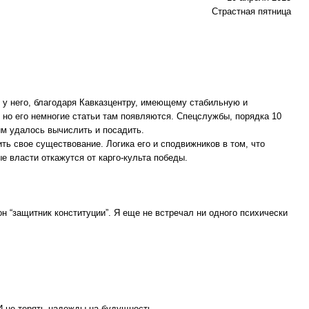
Страстная пятница
й у него, благодаря Кавказцентру, имеющему стабильную и
 но его немногие статьи там появляются. Спецслужбы, порядка 10
им удалось вычислить и посадить.
ть свое существование. Логика его и сподвижников в том, что
е власти откажутся от карго-культа победы.
он “защитник конституции”. Я еще не встречал ни одного психически
И не терять надежды на будущность.