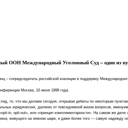
ый ООН Международный Уголовный Суд – один из путе
ьянц – сопредседатель российской коалиции в поддержку Международног
нференции Москва, 10 июня 1998 года.
гляд, то, что мы делаем сегодня, открывая дебаты по некоторым пункта
альных юридических, далеких от повседневной жизни вопросов, именуе
opti-in, opti-out», или «принцип комплементарности». На самом же деле
века, живущего на земном шаре, и даже более того — самую надежду н