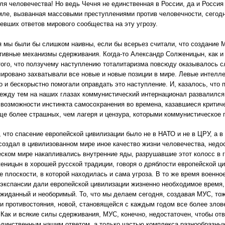
ля человечества! Но ведь Чечня не единственная в России, да и Россия
мле, вызванная массовыми преступлениями против человечности, сегод
ревших ответов мирового сообщества на эту угрозу.
я мы были бы слишком наивны, если бы всерьез считали, что создание 
ивные механизмы сдерживания. Когда-то Александр Солженицын, как и 
 того, что ползучему наступлению тоталитаризма повсюду оказывалось 
лировано захватывали все новые и новые позиции в мире. Левые интелл
о и бескорыстно помогали оправдать это наступление. И, казалось, что
ежду тем на наших глазах коммунистический интернационал развалился
возможности инстинкта самосохранения во времена, казавшиеся критиче
ще более страшных, чем лагеря и цензура, которыми коммунистическое 
, что спасение европейской цивилизации было не в НАТО и не в ЦРУ, а 
создал в цивилизованном мире иное качество жизни человечества, недо
ском мире накапливались внутренние яды, разрушавшие этот колосс в г
еницын в хорошей русской традиции, говоря о дряблости европейской ци
же плоскости, в которой находилась и сама угроза. В то же время воен
экс­пансии дали европейской цивилизации жизненно необходимое время,
ожиданный и необоримый. То, что мы делаем сегодня, создавая МУС, то
и противостояния, новой, становящейся с каждым годом все более зло
 Как и всякие силы сдерживания, МУС, конечно, недостаточен, чтобы отв
единственным нашим ответом, а только частью комплекса разнообразных