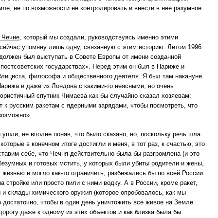
мле, не по возможности ее контролировать и внести в нее разумное
 Чечне
, который мы создали, руководствуясь именно этими
 сейчас упомяну лишь одну, связанную с этим историю. Летом 1996
должен был выступать в Совете Европы от имени созданной
постсоветских государствах». Перед этим он был в Париже и
блициста, философа и общественного деятеля. Я был там накануне
Парижа и даже из Лондона с какими-то неясными, но очень
юристичный спутник Чимаева как бы случайно сказал хозяевам:
т к русским ракетам с ядерными зарядами, чтобы посмотреть, что
возможно».
ушли, не вполне поняв, что было сказано, но, поскольку речь шла
оторые в конечном итоге достигли и меня, в тот раз, к счастью, это
ставим себе, что Чечня действительно была бы разгромлена (и это
езумных и готовых мстить, у которых были убиты родители и жены,
 жизнью и могло как-то ограничить, разбежались бы по всей России.
а стройке или просто пили с ними водку. А в России, кроме ракет,
 и склады химического оружия (которое опробовалось, как мы
о достаточно, чтобы в один день уничтожить все живое на Земле.
дорогу даже к одному из этих объектов и как близка была бы