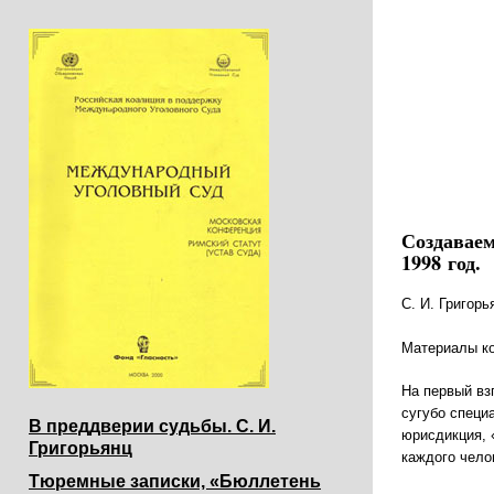
Создаваем
1998 год.
С. И. Григор
Материалы ко
На первый вз
сугубо специ
В преддверии судьбы. С. И.
юрисдикция, «
Григорьянц
каждого чело
Тюремные записки, «Бюллетень