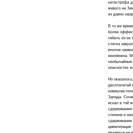
катастрофа д
живого на Зе
из давно наз
В то же врем
более эффект
гибель из-за
слегка завуа
вполне наивн
неизбежна. М
необычайные 
опасностях е
Но оказалось
десятилетий 
коммунистиче
Запада. Солж
искал в той 
сдерживания 
степени и не
сдерживания 
цивилизации.
является не 