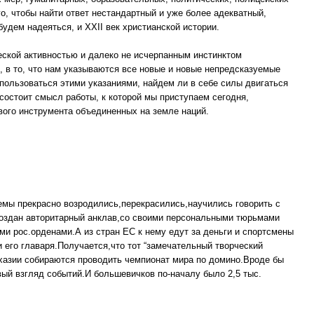
о, чтобы найти ответ нестандартный и уже более адекватный,
будем надеяться, и XXII век христианской истории.
ской активностью и далеко не исчерпанным инстинктом
, в то, что нам указываются все новые и новые непредсказуемые
спользоваться этими указаниями, найдем ли в себе силы двигаться
 состоит смысл работы, к которой мы приступаем сегодня,
вого инструмента объединенных на земле наций.
темы прекрасно возродились,перекрасились,научились говорить с
создан авторитарный анклав,со своими персональными тюрьмами
ми рос.орденами.А из стран ЕС к нему едут за деньги и спортсмены
и его главаря.Получается,что тот “замечательный творческий
хазии собираются проводить чемпионат мира по домино.Вроде бы
вый взгляд событий.И большевичков по-началу было 2,5 тыс.