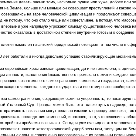
тремления давать оценки тому, насколько лучше или хуже, добрее или зл
я на Земле, больше или меньше он совершает преступлений и каково и
 совершались на заре человеческой цивилизации и продолжают соверша
д не потому, что оно стало чище или совестливее, а потому, что массов
 впервые и уже напрямую угрожают самому существованию человека на 
чество оказалось в достаточной степени внутренне готовым к созданию
столетия накоплен гигантский юридический потенциал, в том числе в сф
80 лет работали и иногда довольно успешно стабилизирующие механизм
ама европейская христианская цивилизация, да и не только она, в одина
ии личности, исполнения Божественного промысла о жизни каждого чело
принципе сознательного самоограничения человека и государства, само
я каждого человека, каждого государства и всего мирового сообщества.
том самоограничения, создающим если не уверенность, то некоторую н
й Уголовный Суд. Правда, может быть, это только путь к надежде, потом
отвратимость наказания могут реально изменить природу человека, так и
просчитать последствия изменений, и наконец, в то, что решение глоба
 которой эти проблемы возникают. Сегодня уже очевидно, что человечест
позволяют нанести катастрофический ущерб всем нам, живущим на Земл
дельным людям, и совершенно несоразмерны с их реальным потенциало