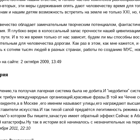
во-вторых, эти меры сдерживания опять дают человечеству время для тог
 нам и нашим детям возможность встретить на земле не только XXI, но, 
вечество обладает замечательным творческим потенциалом, фантастиче
ия. Я глубоко верю в колоссальный запас прочности нашей цивилизации
 пути. И в то же время только от нас зависит, будем ли мы способны во
ительным для человечества дорогам. Как раз в этом, как мне кажется, и
ь к сотням тысяч людей в разных странах, работы по созданию МУС, но
на сайте: 2 октября 2009, 13:49
ария
лению,та ползучая лагерная система была не добита.И “недобитки” сис
х трибун международных организаций,красивые фразы.В той же Чечне 
езиденте,а в Москве ,его именем называют улицы,его награждают высши
ставители искусства.И так тихой сапой предаётся легитимность режима 
иал”о котором Вы пишете,зачастую имеет обратный эффект.Сейчас в Аб
й катастрофы.Ну так в истории всё начиналось с незначительных на пер
ября 2011, 22:10