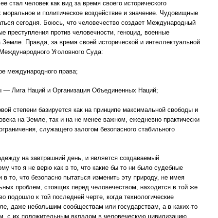
ее стал человек как вид за время своего исторического
х моральное и политическое воздействие и значение. Чудовищные
ться сегодня. Боюсь, что человечество создает Международный
ые преступления против человечности, геноцид, военные
Земле. Правда, за время своей исторической и интеллектуальной
 Международного Уголовного Суда:
ере международного права;
ы — Лига Наций и Организация Объединенных Наций;
ковой степени базируется как на принципе максимальной свободы и
века на Земле, так и на не менее важном, ежедневно практически
ограничения, служащего залогом безопасного стабильного
адежду на завтрашний день, и является создаваемый
у что я не верю как в то, что какие бы то ни было судебные
 в то, что безопасно пытаться изменить эту природу, не имея
льных проблем, стоящих перед человечеством, находится в той же
во подошло к той последней черте, когда технологические
е, даже небольшим сообществам или государствам, а в каких-то
м, с их положительным вкладом в человеческую цивилизацию.