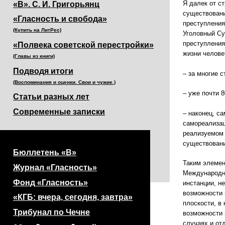
Я далек от с
«В». С. И. Григорьянц
существовани
«Гласность и свобода»
преступления
(Купить на ЛитРес)
Уголовный Су
преступления
«Полвека советской перестройки»
жизни челове
(Главы из книги)
Подводя итоги
– за многие 
(Воспоминания и оценки. Свои и чужие.)
– уже почти 
Статьи разных лет
Современные записки
– наконец, с
самореализац
реализуемом 
существовани
Бюллетень «В»
Таким элемен
Журнал «Гласность»
Международны
Фонд «Гласность»
инстанции, не
возможности 
«КГБ: вчера, сегодня, завтра»
плоскости, в
Трибунал по Чечне
возможности 
случаях и от