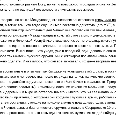
ьно становится равным Богу, но не по возможности создать жизнь на Зе
начало, а по растущей возможности уничтожить все живое.
 говорить об опыте Международного неправительственного
трибунала по
и, а также тем, что тогда еще не было постоянно действующего МУС, а
койный министр иностранных дел Чеченской Республики Руслан Чимаев 
ями организации «Международный круглый стол за мир и демократию в 
ожение в Чеченской Республике в квартире известного французского пу
ешил не идти, но внезапно начались телефонные звонки от знакомых из 
амеками. Выяснилось, что уходя, уже в передней, один довольно авант
ропе так боитесь русского оружия. Мы с Джохаром посылали наших ребя
ожно сделать. И оказалось, что они все заржавели, их даже взорвать не
и воспитанные и опытные, как бы даже не услышали этой фразы, и гости 
таже всего человечества, после их ухода начались панические звонки, к
леф, но давайте подумаем, насколько он был близок к реальности. Пред
ыло вполне реальным), и тысячи уцелевших чеченских мальчишек, полуб
 и деревни и в мире не осталось ничего и никого, что бы связывало их с
го были приятели, с которыми они когда-то служили в армии, работали н
 электростанции, стоящие на приколе атомные подводные лодки, заводы
и в Чечне), запасы биологического оружия, и только в Свердловске-19 ег
ыла вероятность того, что хоть один из этих обезумевших людей найдет 