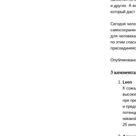
и других. А 
который даст
Сегодня чело
самосохранен
для человека
по этим спас
присоединяяс
Опубликовано 
3 коммент
Leon
К сожа
высоки
при пр
и пред
потенц
никако
25 окт