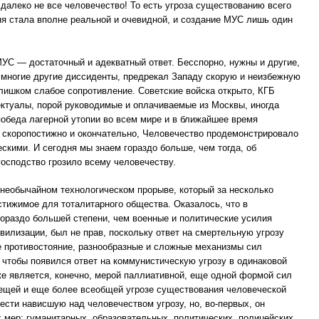
 далеко не все человечество! То есть угроза существованию всего
ня стала вполне реальной и очевидной, и создание МУС лишь один
МУС — достаточный и адекватный ответ. Бесспорно, нужны и другие,
многие другие диссиденты, предрекал Западу скорую и неизбежную
слишком слабое сопротивление. Советские войска открыто, КГБ
ектуалы, порой руководимые и оплачиваемые из Москвы, иногда
 победа лагерной утопии во всем мире и в ближайшее время
 скоропостижно и окончательно, Человечество продемонстрировало
скими. И сегодня мы знаем гораздо больше, чем тогда, об
господство грозило всему человечеству.
в необычайном технологическом прорыве, который за несколько
стижимое для тоталитарного общества. Оказалось, что в
ораздо большей степени, чем военные и политические усилия
вилизации, был не прав, поскольку ответ на смертельную угрозу
ное противостояние, разнообразные и сложные механизмы сил
 чтобы появился ответ на коммунистическую угрозу в одинаковой
же является, конечно, мерой паллиативной, еще одной формой сил
вещей и еще более всеобщей угрозе существования человеческой
ести нависшую над человечеством угрозу, но, во-первых, он
 мер; гуманитарных, образовательных, политических, полицейских